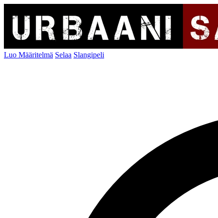
Luo Määritelmä
Selaa
Slangipeli