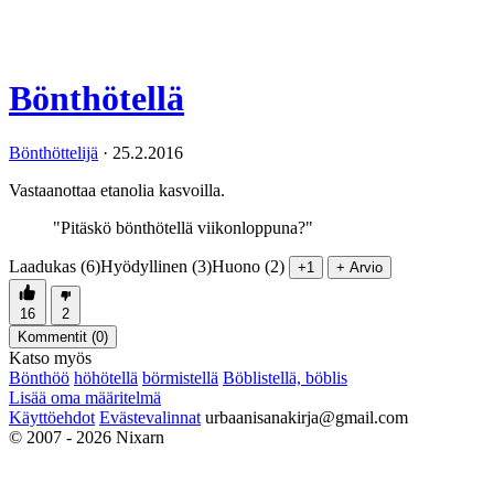
Bönthötellä
Bönthöttelijä
·
25.2.2016
Vastaanottaa etanolia kasvoilla.
"Pitäskö bönthötellä viikonloppuna?"
Laadukas (6)
Hyödyllinen (3)
Huono (2)
+1
+ Arvio
16
2
Kommentit (
0
)
Katso myös
Bönthöö
höhötellä
börmistellä
Böblistellä, böblis
Lisää oma määritelmä
Käyttöehdot
Evästevalinnat
urbaanisanakirja@gmail.com
© 2007 - 2026 Nixarn