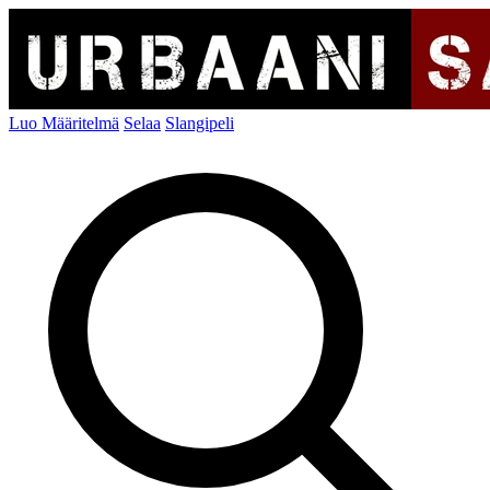
Luo Määritelmä
Selaa
Slangipeli