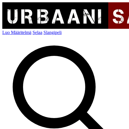
Luo Määritelmä
Selaa
Slangipeli