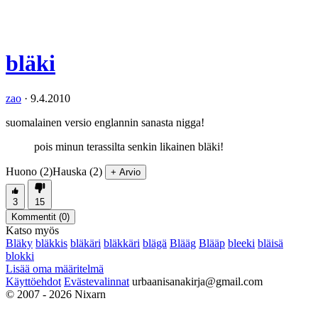
bläki
zao
·
9.4.2010
suomalainen versio englannin sanasta nigga!
pois minun terassilta senkin likainen bläki!
Huono (2)
Hauska (2)
+ Arvio
3
15
Kommentit (
0
)
Katso myös
Bläky
bläkkis
bläkäri
bläkkäri
blägä
Blääg
Blääp
bleeki
bläisä
blokki
Lisää oma määritelmä
Käyttöehdot
Evästevalinnat
urbaanisanakirja@gmail.com
© 2007 - 2026 Nixarn