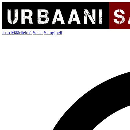
Luo Määritelmä
Selaa
Slangipeli