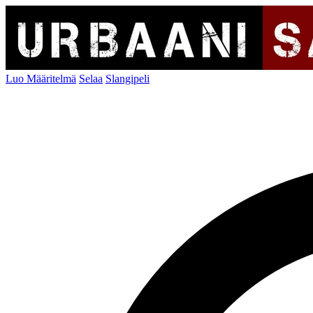
Luo Määritelmä
Selaa
Slangipeli