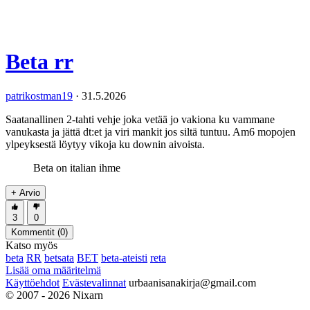
Beta rr
patrikostman19
·
31.5.2026
Saatanallinen 2-tahti vehje joka vetää jo vakiona ku vammane
vanukasta ja jättä dt:et ja viri mankit jos siltä tuntuu. Am6 mopojen
ylpeyksestä löytyy vikoja ku downin aivoista.
Beta on italian ihme
+ Arvio
3
0
Kommentit (
0
)
Katso myös
beta
RR
betsata
BET
beta-ateisti
reta
Lisää oma määritelmä
Käyttöehdot
Evästevalinnat
urbaanisanakirja@gmail.com
© 2007 - 2026 Nixarn