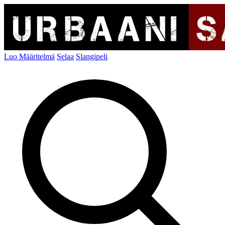
Luo Määritelmä
Selaa
Slangipeli