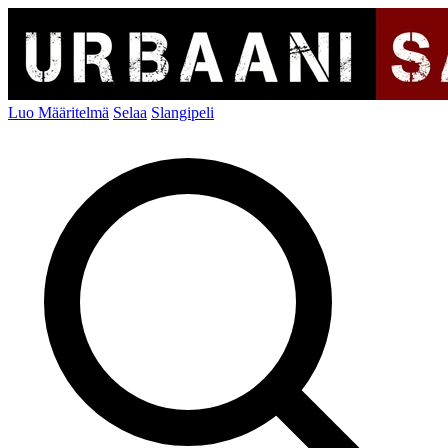
Luo Määritelmä
Selaa
Slangipeli