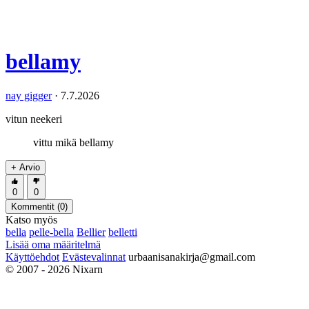
bellamy
nay gigger
·
7.7.2026
vitun neekeri
vittu mikä bellamy
+ Arvio
0
0
Kommentit (
0
)
Katso myös
bella
pelle-bella
Bellier
belletti
Lisää oma määritelmä
Käyttöehdot
Evästevalinnat
urbaanisanakirja@gmail.com
© 2007 - 2026 Nixarn