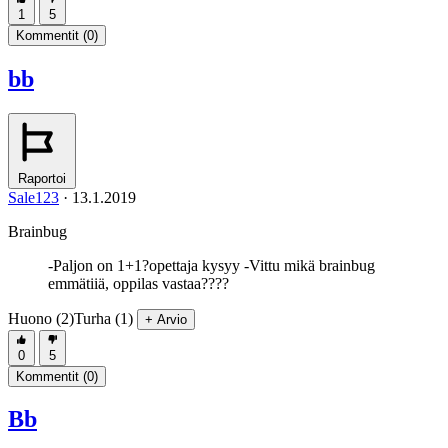
1
5
Kommentit (
0
)
bb
Raportoi
Sale123
·
13.1.2019
Brainbug
-Paljon on 1+1?opettaja kysyy -Vittu mikä brainbug
emmätiiä, oppilas vastaa????
Huono (2)
Turha (1)
+ Arvio
0
5
Kommentit (
0
)
Bb