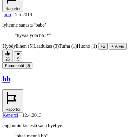
Raportoi
jooo
·
5.5.2019
lyhenne sanasta ’babe’
”hyvää yötä bb :*”
Hyödyllinen (5)
Laadukas (3)
Turha (1)
Huono (1)
+2
+ Arvio
26
5
Kommentit (
0
)
bb
Raportoi
Kepritzi
·
12.4.2013
englannin kielestä sana byebye.
''pitää mennä bb''