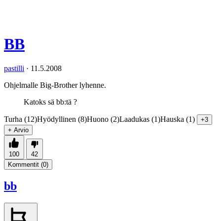
BB
pastilli
·
11.5.2008
Ohjelmalle Big-Brother lyhenne.
Katoks sä bb:tä ?
Turha (12)
Hyödyllinen (8)
Huono (2)
Laadukas (1)
Hauska (1)
+3
+ Arvio
100
42
Kommentit (
0
)
bb