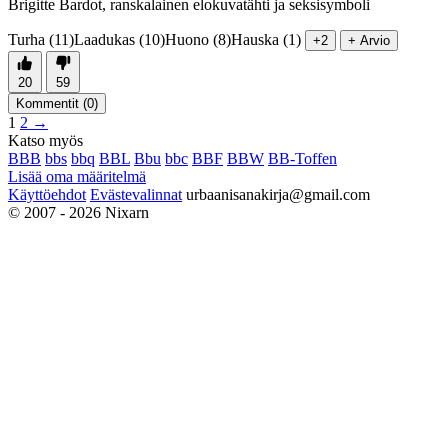
Brigitte Bardot, ranskalainen elokuvatähti ja seksisymboli
Turha (11)
Laadukas (10)
Huono (8)
Hauska (1)
+2
+ Arvio
20
59
Kommentit (
0
)
1
2
→
Katso myös
BBB
bbs
bbq
BBL
Bbu
bbc
BBF
BBW
BB-Toffen
Lisää oma määritelmä
Käyttöehdot
Evästevalinnat
urbaanisanakirja@gmail.com
© 2007 - 2026 Nixarn