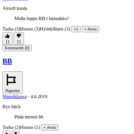
Airsoft kuula
Multa loppu BB:t lainaakko?
Turha (3)
Huono (3)
Hyödyllinen (3)
+1
+ Arvio
11
11
Kommentit (
0
)
BB
Raportoi
Mansikkawa
·
4.6.2019
Bye bitch
Pitää mennä bb
Turha (2)
Huono (1)
+ Arvio