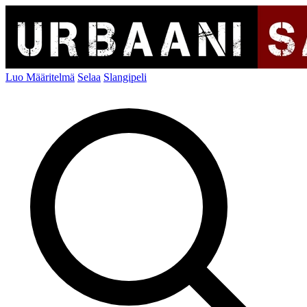
Luo Määritelmä
Selaa
Slangipeli