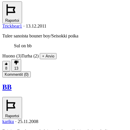
Raportoi
Trickbear1
·
13.12.2011
Tulee sanoista bouner boy/Seisokki poika
Sul on bb
Huono (3)
Turha (2)
+ Arvio
8
13
Kommentit (
0
)
BB
Raportoi
kariku
·
25.11.2008