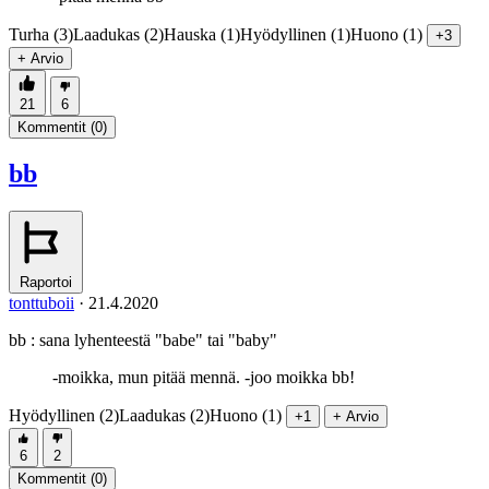
Turha (3)
Laadukas (2)
Hauska (1)
Hyödyllinen (1)
Huono (1)
+3
+ Arvio
21
6
Kommentit (
0
)
bb
Raportoi
tonttuboii
·
21.4.2020
bb : sana lyhenteestä "babe" tai "baby"
-moikka, mun pitää mennä. -joo moikka bb!
Hyödyllinen (2)
Laadukas (2)
Huono (1)
+1
+ Arvio
6
2
Kommentit (
0
)