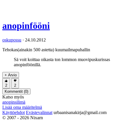
anopinfööni
oskupossu
·
24.10.2012
Tehokas(ainakin 500 astetta) kuumailmapuhallin
Sä voit koittaa oikasta ton lommon muovipuskurissas
anopinföönillä.
+ Arvio
2
2
Kommentit (
0
)
Katso myös
anopinsilimä
Lisää oma määritelmä
Käyttöehdot
Evästevalinnat
urbaanisanakirja@gmail.com
© 2007 - 2026 Nixarn