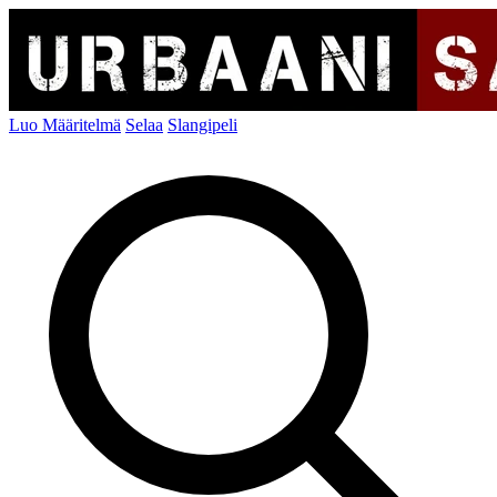
Luo Määritelmä
Selaa
Slangipeli