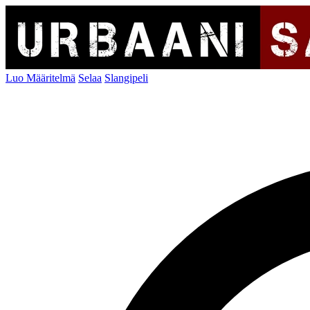
Luo Määritelmä
Selaa
Slangipeli