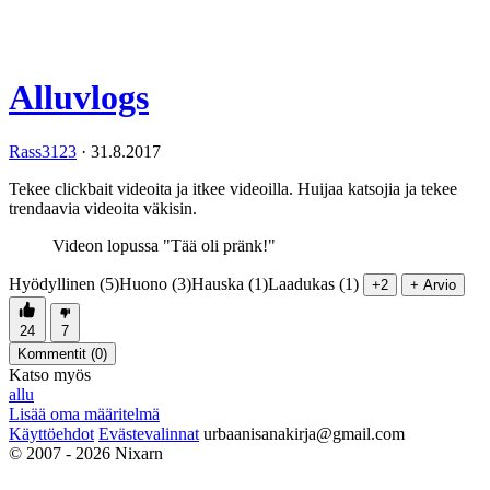
Alluvlogs
Rass3123
·
31.8.2017
Tekee clickbait videoita ja itkee videoilla. Huijaa katsojia ja tekee
trendaavia videoita väkisin.
Videon lopussa "Tää oli pränk!"
Hyödyllinen (5)
Huono (3)
Hauska (1)
Laadukas (1)
+2
+ Arvio
24
7
Kommentit (
0
)
Katso myös
allu
Lisää oma määritelmä
Käyttöehdot
Evästevalinnat
urbaanisanakirja@gmail.com
© 2007 - 2026 Nixarn