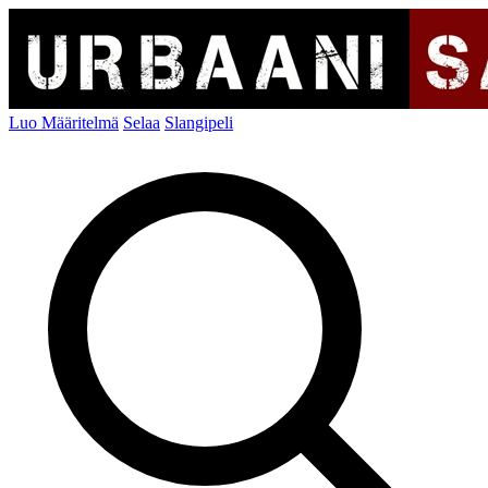
Luo Määritelmä
Selaa
Slangipeli