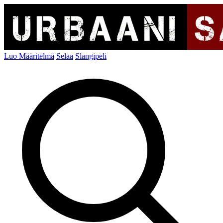
Luo Määritelmä
Selaa
Slangipeli