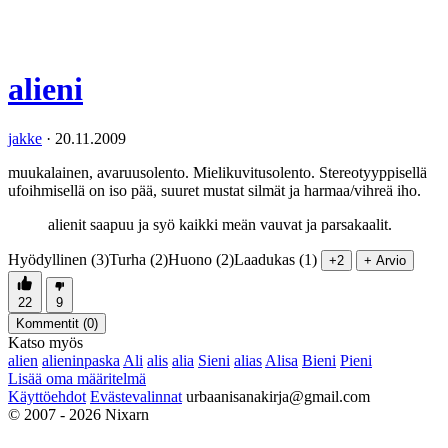
alieni
jakke
·
20.11.2009
muukalainen, avaruusolento. Mielikuvitusolento. Stereotyyppisellä
ufoihmisellä on iso pää, suuret mustat silmät ja harmaa/vihreä iho.
alienit saapuu ja syö kaikki meän vauvat ja parsakaalit.
Hyödyllinen (3)
Turha (2)
Huono (2)
Laadukas (1)
+2
+ Arvio
22
9
Kommentit (
0
)
Katso myös
alien
alieninpaska
Ali
alis
alia
Sieni
alias
Alisa
Bieni
Pieni
Lisää oma määritelmä
Käyttöehdot
Evästevalinnat
urbaanisanakirja@gmail.com
© 2007 - 2026 Nixarn