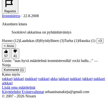
Raportoi
Ironmistress
·
22.8.2008
Akustinen kitara
Soololovi akkarissa on pyhäinhäväistys
Huono (12)
Laadukas (8)
Hyödyllinen (3)
Turha (1)
Hauska (1)
+3
+ Arvio
57
41
Uusin:
"
taas hyvä määritelmä ironmistressiltä! rocki hallu...
" —
Norja
Kommentit (
1
)
Katso myös
rakkari
lakkari
makkari
vakkari
akka
takkari
nakkari
jakkari
pakkari
arkkari
Lisää oma määritelmä
Käyttöehdot
Evästevalinnat
urbaanisanakirja@gmail.com
© 2007 - 2026 Nixarn