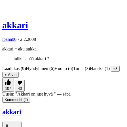
akkari
ipana00
·
2.2.2008
akkari = aku ankka
tuliks tänää akkari ?
Laadukas (9)
Hyödyllinen (6)
Huono (6)
Turha (3)
Hauska (1)
+3
+ Arvio
107
40
Uusin:
"
Akkari on just hyvä
" —
säpä
Kommentit (
2
)
akkari