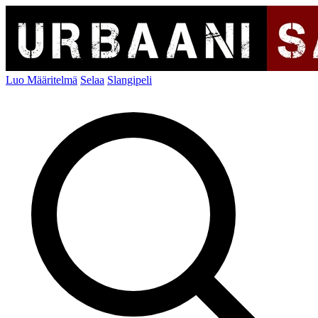
Luo Määritelmä
Selaa
Slangipeli