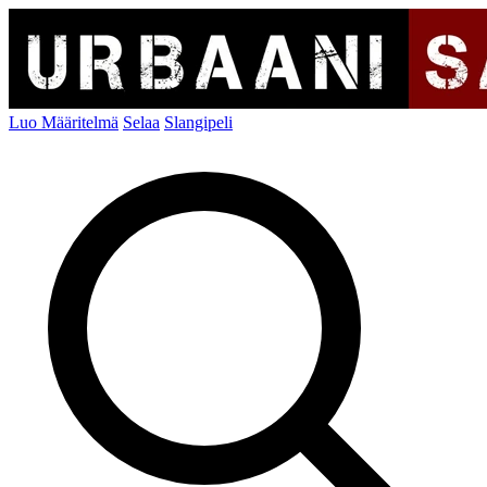
Luo Määritelmä
Selaa
Slangipeli