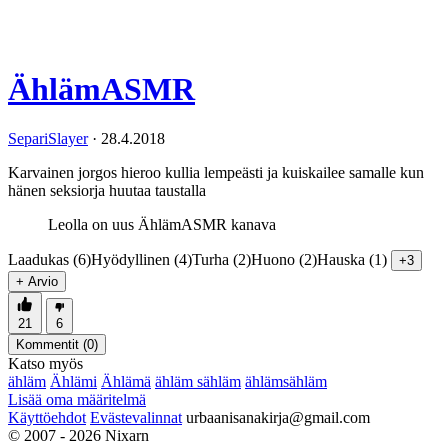
ÄhlämASMR
SepariSlayer
·
28.4.2018
Karvainen jorgos hieroo kullia lempeästi ja kuiskailee samalle kun
hänen seksiorja huutaa taustalla
Leolla on uus ÄhlämASMR kanava
Laadukas (6)
Hyödyllinen (4)
Turha (2)
Huono (2)
Hauska (1)
+3
+ Arvio
21
6
Kommentit (
0
)
Katso myös
ähläm
Ählämi
Ählämä
ähläm sähläm
ählämsähläm
Lisää oma määritelmä
Käyttöehdot
Evästevalinnat
urbaanisanakirja@gmail.com
© 2007 - 2026 Nixarn