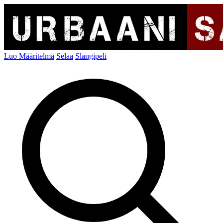
Luo Määritelmä
Selaa
Slangipeli