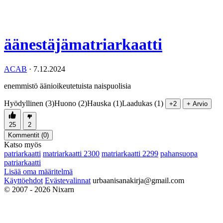
äänestäjämatriarkaatti
ACAB
·
7.12.2024
enemmistö äänioikeutetuista naispuolisia
Hyödyllinen (3)
Huono (2)
Hauska (1)
Laadukas (1)
+2
+ Arvio
25
2
Kommentit (
0
)
Katso myös
patriarkaatti
matriarkaatti 2300
matriarkaatti 2299
pahansuopa
patriarkaatti
Lisää oma määritelmä
Käyttöehdot
Evästevalinnat
urbaanisanakirja@gmail.com
© 2007 - 2026 Nixarn