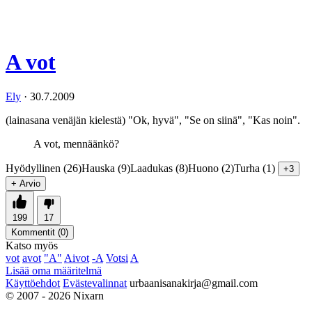
A vot
Ely
·
30.7.2009
(lainasana venäjän kielestä) "Ok, hyvä", "Se on siinä", "Kas noin".
A vot, mennäänkö?
Hyödyllinen (26)
Hauska (9)
Laadukas (8)
Huono (2)
Turha (1)
+3
+ Arvio
199
17
Kommentit (
0
)
Katso myös
vot
avot
"A"
Aivot
-A
Votsi
A
Lisää oma määritelmä
Käyttöehdot
Evästevalinnat
urbaanisanakirja@gmail.com
© 2007 - 2026 Nixarn