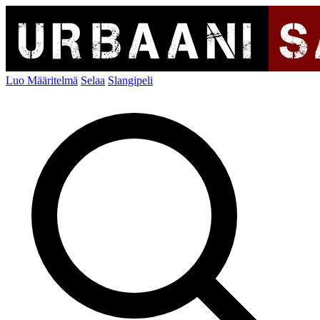
Luo Määritelmä
Selaa
Slangipeli