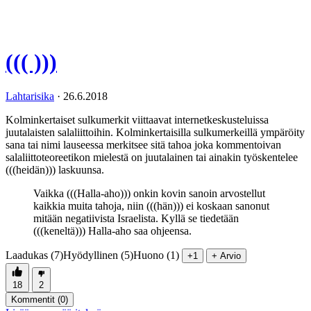
((( )))
Lahtarisika
·
26.6.2018
Kolminkertaiset sulkumerkit viittaavat internetkeskusteluissa
juutalaisten salaliittoihin. Kolminkertaisilla sulkumerkeillä ympäröity
sana tai nimi lauseessa merkitsee sitä tahoa joka kommentoivan
salaliittoteoreetikon mielestä on juutalainen tai ainakin työskentelee
(((heidän))) laskuunsa.
Vaikka (((Halla-aho))) onkin kovin sanoin arvostellut
kaikkia muita tahoja, niin (((hän))) ei koskaan sanonut
mitään negatiivista Israelista. Kyllä se tiedetään
(((keneltä))) Halla-aho saa ohjeensa.
Laadukas (7)
Hyödyllinen (5)
Huono (1)
+1
+ Arvio
18
2
Kommentit (
0
)