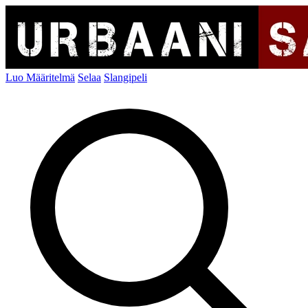
Luo Määritelmä
Selaa
Slangipeli