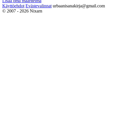
Lisää oma määritelmä
Käyttöehdot
Evästevalinnat
urbaanisanakirja@gmail.com
© 2007 - 2026 Nixarn