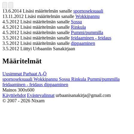
13.6.2014
Lisäsi määritelmän sanalle
spornoseksuaali
13.11.2012
Lisäsi määritelmän sanalle
Wokkipannu
4.5.2012
Lisäsi määritelmän sanalle
Sossu
4.5.2012
Lisäsi määritelmän sanalle
Rinkula
4.5.2012
Lisäsi määritelmän sanalle
Pummi/pummilla
3.5.2012
Lisäsi määritelmän sanalle
feidaaminen - feidaus
3.5.2012
Lisäsi määritelmän sanalle
dippaaminen
3.5.2012
Liittyi Urbaaniin Sanakirjaan
Määritelmät
Uusimmat
Parhaat
A-Ö
spornoseksuaali
Wokkipannu
Sossu
Rinkula
Pummi/pummilla
feidaaminen - feidaus
dippaaminen
Mainos 300x600
Käyttöehdot
Evästevalinnat
urbaanisanakirja@gmail.com
© 2007 - 2026 Nixarn