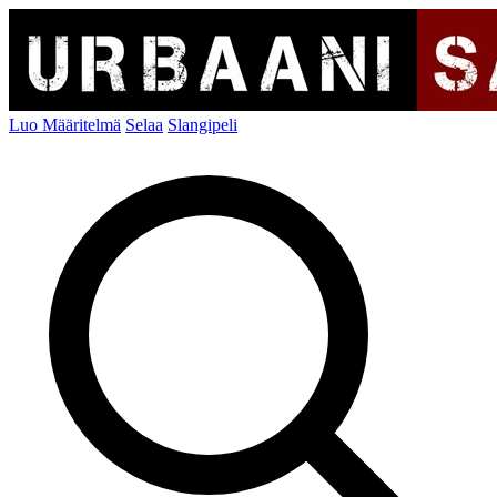
Luo Määritelmä
Selaa
Slangipeli