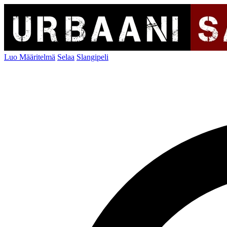
Luo Määritelmä
Selaa
Slangipeli