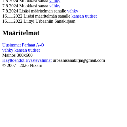
7.8.2024
Muokkasi sanaa
vähky
7.8.2024
Muokkasi sanaa
vähky
7.8.2024
Lisäsi määritelmän sanalle
vähky
16.11.2022
Lisäsi määritelmän sanalle
kansan uutiset
16.11.2022
Liittyi Urbaaniin Sanakirjaan
Määritelmät
Uusimmat
Parhaat
A-Ö
vähky
kansan uutiset
Mainos 300x600
Käyttöehdot
Evästevalinnat
urbaanisanakirja@gmail.com
© 2007 - 2026 Nixarn