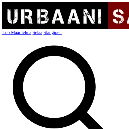
Luo Määritelmä
Selaa
Slangipeli