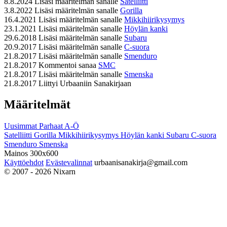
8.8.2024
Lisäsi määritelmän sanalle
Satelliitti
3.8.2022
Lisäsi määritelmän sanalle
Gorilla
16.4.2021
Lisäsi määritelmän sanalle
Mikkihiirikysymys
23.1.2021
Lisäsi määritelmän sanalle
Höylän kanki
29.6.2018
Lisäsi määritelmän sanalle
Subaru
20.9.2017
Lisäsi määritelmän sanalle
C-suora
21.8.2017
Lisäsi määritelmän sanalle
Smenduro
21.8.2017
Kommentoi sanaa
SMC
21.8.2017
Lisäsi määritelmän sanalle
Smenska
21.8.2017
Liittyi Urbaaniin Sanakirjaan
Määritelmät
Uusimmat
Parhaat
A-Ö
Satelliitti
Gorilla
Mikkihiirikysymys
Höylän kanki
Subaru
C-suora
Smenduro
Smenska
Mainos 300x600
Käyttöehdot
Evästevalinnat
urbaanisanakirja@gmail.com
© 2007 - 2026 Nixarn