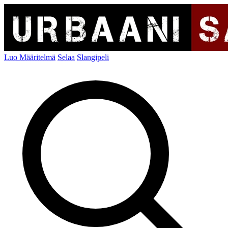
Luo Määritelmä
Selaa
Slangipeli