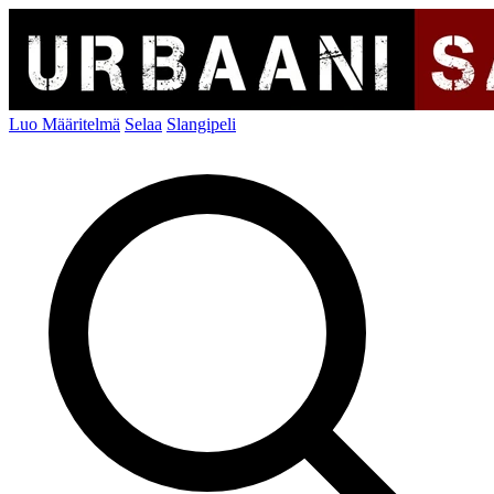
Luo Määritelmä
Selaa
Slangipeli