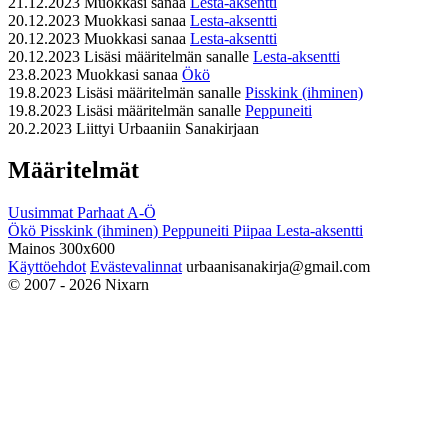
21.12.2023
Muokkasi sanaa
Lesta-aksentti
20.12.2023
Muokkasi sanaa
Lesta-aksentti
20.12.2023
Muokkasi sanaa
Lesta-aksentti
20.12.2023
Lisäsi määritelmän sanalle
Lesta-aksentti
23.8.2023
Muokkasi sanaa
Ökö
19.8.2023
Lisäsi määritelmän sanalle
Pisskink (ihminen)
19.8.2023
Lisäsi määritelmän sanalle
Peppuneiti
20.2.2023
Liittyi Urbaaniin Sanakirjaan
Määritelmät
Uusimmat
Parhaat
A-Ö
Ökö
Pisskink (ihminen)
Peppuneiti
Piipaa
Lesta-aksentti
Mainos 300x600
Käyttöehdot
Evästevalinnat
urbaanisanakirja@gmail.com
© 2007 - 2026 Nixarn