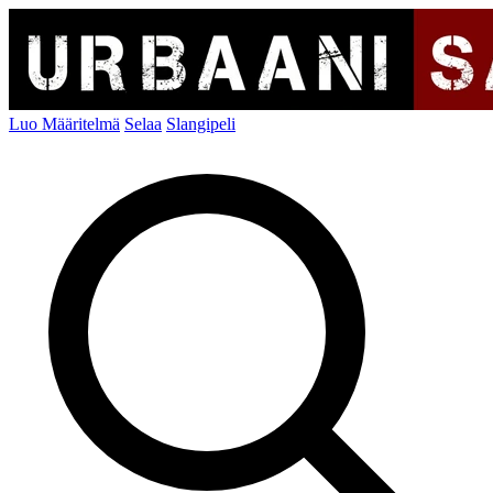
Luo Määritelmä
Selaa
Slangipeli