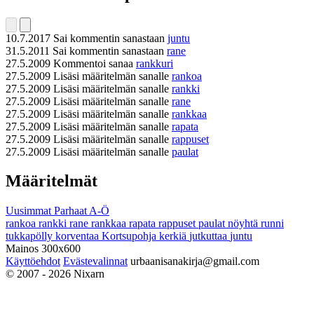
10.7.2017
Sai kommentin sanastaan
juntu
31.5.2011
Sai kommentin sanastaan
rane
27.5.2009
Kommentoi sanaa
rankkuri
27.5.2009
Lisäsi määritelmän sanalle
rankoa
27.5.2009
Lisäsi määritelmän sanalle
rankki
27.5.2009
Lisäsi määritelmän sanalle
rane
27.5.2009
Lisäsi määritelmän sanalle
rankkaa
27.5.2009
Lisäsi määritelmän sanalle
rapata
27.5.2009
Lisäsi määritelmän sanalle
rappuset
27.5.2009
Lisäsi määritelmän sanalle
paulat
Määritelmät
Uusimmat
Parhaat
A-Ö
rankoa
rankki
rane
rankkaa
rapata
rappuset
paulat
nöyhtä
runni
tukkapölly
korventaa
Kortsupohja
kerkiä
jutkuttaa
juntu
Mainos 300x600
Käyttöehdot
Evästevalinnat
urbaanisanakirja@gmail.com
© 2007 - 2026 Nixarn