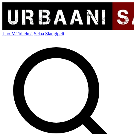
Luo Määritelmä
Selaa
Slangipeli