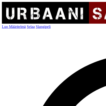
Luo Määritelmä
Selaa
Slangipeli