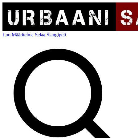
Luo Määritelmä
Selaa
Slangipeli