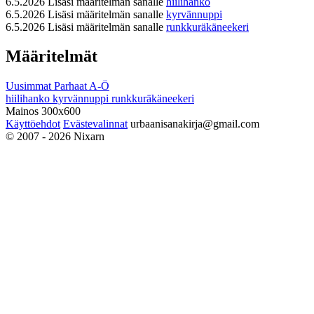
6.5.2026
Lisäsi määritelmän sanalle
hiilihanko
6.5.2026
Lisäsi määritelmän sanalle
kyrvännuppi
6.5.2026
Lisäsi määritelmän sanalle
runkkuräkäneekeri
Määritelmät
Uusimmat
Parhaat
A-Ö
hiilihanko
kyrvännuppi
runkkuräkäneekeri
Mainos 300x600
Käyttöehdot
Evästevalinnat
urbaanisanakirja@gmail.com
© 2007 - 2026 Nixarn