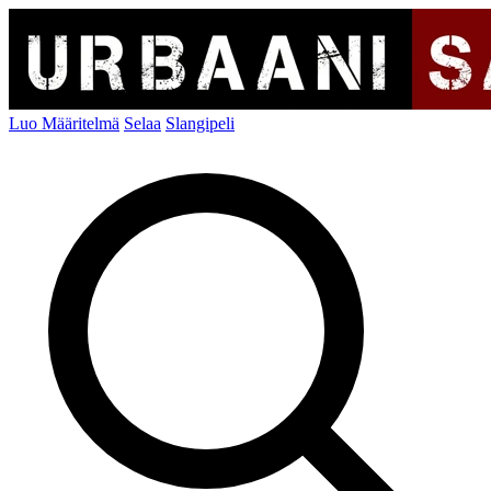
Luo Määritelmä
Selaa
Slangipeli