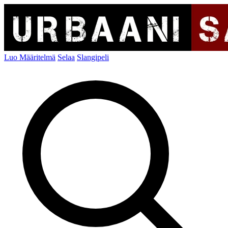
Luo Määritelmä
Selaa
Slangipeli