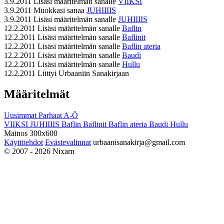
3.9.2011
Lisäsi määritelmän sanalle
VIIKSI
3.9.2011
Muokkasi sanaa
JUHIIIIS
3.9.2011
Lisäsi määritelmän sanalle
JUHIIIIS
12.2.2011
Lisäsi määritelmän sanalle
Baflin
12.2.2011
Lisäsi määritelmän sanalle
Baflinit
12.2.2011
Lisäsi määritelmän sanalle
Baflin ateria
12.2.2011
Lisäsi määritelmän sanalle
Baudi
12.2.2011
Lisäsi määritelmän sanalle
Hullu
12.2.2011
Liittyi Urbaaniin Sanakirjaan
Määritelmät
Uusimmat
Parhaat
A-Ö
VIIKSI
JUHIIIIS
Baflin
Baflinit
Baflin ateria
Baudi
Hullu
Mainos 300x600
Käyttöehdot
Evästevalinnat
urbaanisanakirja@gmail.com
© 2007 - 2026 Nixarn