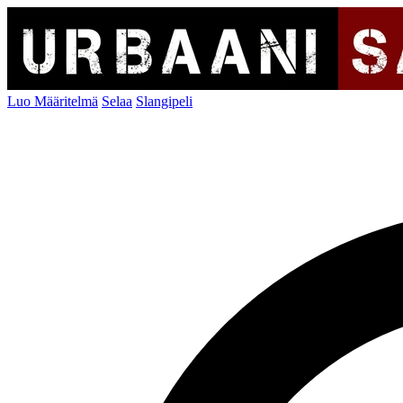
Luo Määritelmä
Selaa
Slangipeli