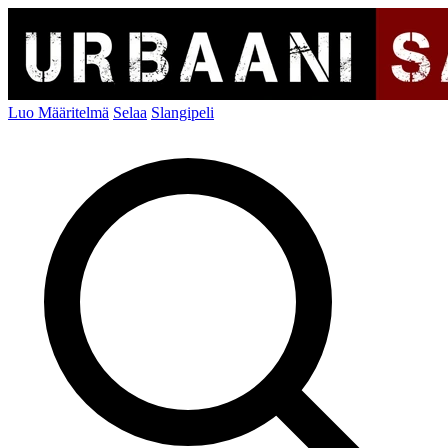
Luo Määritelmä
Selaa
Slangipeli