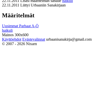
22.11.2011
Lisäsi määritelmän sanalle
haikuli
22.11.2011
Liittyi Urbaaniin Sanakirjaan
Määritelmät
Uusimmat
Parhaat
A-Ö
haikuli
Mainos 300x600
Käyttöehdot
Evästevalinnat
urbaanisanakirja@gmail.com
© 2007 - 2026 Nixarn