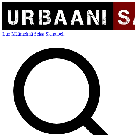
Luo Määritelmä
Selaa
Slangipeli