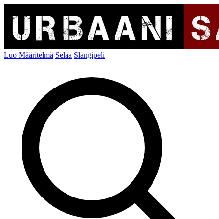
Luo Määritelmä
Selaa
Slangipeli