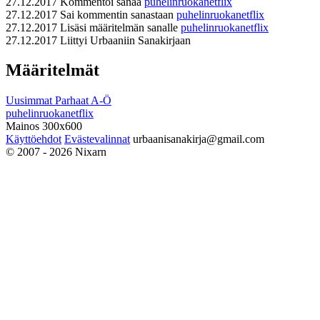
27.12.2017
Kommentoi sanaa
puhelinruokanetflix
27.12.2017
Sai kommentin sanastaan
puhelinruokanetflix
27.12.2017
Lisäsi määritelmän sanalle
puhelinruokanetflix
27.12.2017
Liittyi Urbaaniin Sanakirjaan
Määritelmät
Uusimmat
Parhaat
A-Ö
puhelinruokanetflix
Mainos 300x600
Käyttöehdot
Evästevalinnat
urbaanisanakirja@gmail.com
© 2007 - 2026 Nixarn