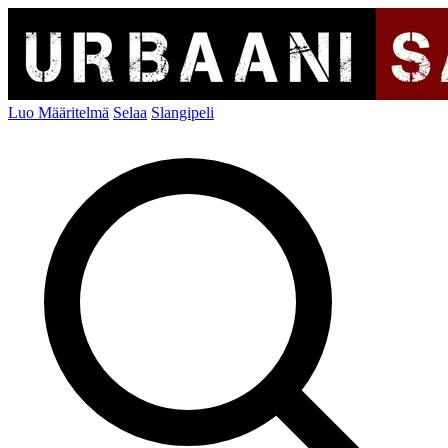
Luo Määritelmä
Selaa
Slangipeli