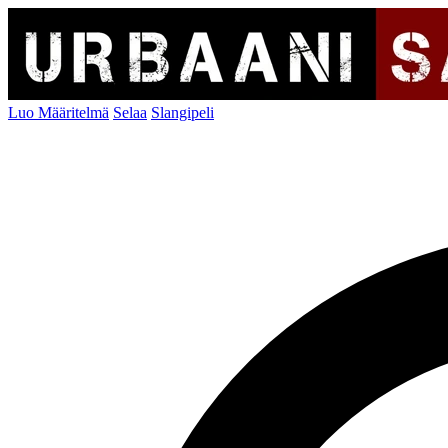
Luo Määritelmä
Selaa
Slangipeli