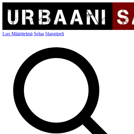
Luo Määritelmä
Selaa
Slangipeli