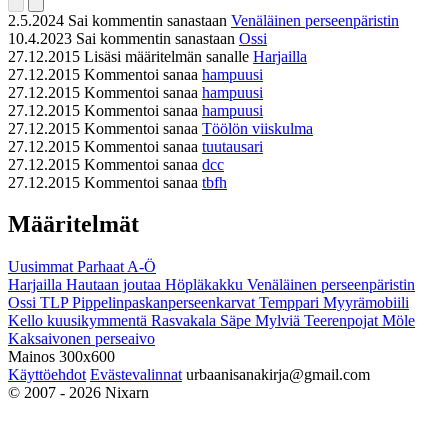
2.5.2024
Sai kommentin sanastaan
Venäläinen perseenpäristin
10.4.2023
Sai kommentin sanastaan
Ossi
27.12.2015
Lisäsi määritelmän sanalle
Harjailla
27.12.2015
Kommentoi sanaa
hampuusi
27.12.2015
Kommentoi sanaa
hampuusi
27.12.2015
Kommentoi sanaa
hampuusi
27.12.2015
Kommentoi sanaa
Töölön viiskulma
27.12.2015
Kommentoi sanaa
tuutausari
27.12.2015
Kommentoi sanaa
dcc
27.12.2015
Kommentoi sanaa
tbfh
Määritelmät
Uusimmat
Parhaat
A-Ö
Harjailla
Hautaan joutaa
Höpläkakku
Venäläinen perseenpäristin
Ossi
TLP
Pippelinpaskanperseenkarvat
Temppari
Myyrämobiili
Kello kuusikymmentä
Rasvakala
Säpe
Mylviä
Teerenpojat
Möle
Kaksaivonen perseaivo
Mainos 300x600
Käyttöehdot
Evästevalinnat
urbaanisanakirja@gmail.com
© 2007 - 2026 Nixarn