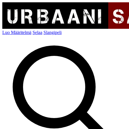
Luo Määritelmä
Selaa
Slangipeli