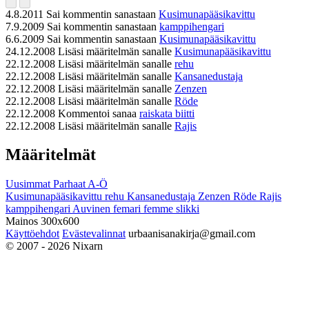
4.8.2011
Sai kommentin sanastaan
Kusimunapääsikavittu
7.9.2009
Sai kommentin sanastaan
kamppihengari
6.6.2009
Sai kommentin sanastaan
Kusimunapääsikavittu
24.12.2008
Lisäsi määritelmän sanalle
Kusimunapääsikavittu
22.12.2008
Lisäsi määritelmän sanalle
rehu
22.12.2008
Lisäsi määritelmän sanalle
Kansanedustaja
22.12.2008
Lisäsi määritelmän sanalle
Zenzen
22.12.2008
Lisäsi määritelmän sanalle
Röde
22.12.2008
Kommentoi sanaa
raiskata biitti
22.12.2008
Lisäsi määritelmän sanalle
Rajis
Määritelmät
Uusimmat
Parhaat
A-Ö
Kusimunapääsikavittu
rehu
Kansanedustaja
Zenzen
Röde
Rajis
kamppihengari
Auvinen
femari
femme
slikki
Mainos 300x600
Käyttöehdot
Evästevalinnat
urbaanisanakirja@gmail.com
© 2007 - 2026 Nixarn