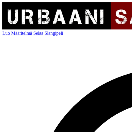
Luo Määritelmä
Selaa
Slangipeli