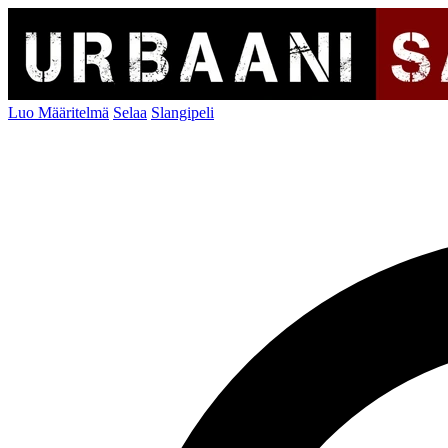
Luo Määritelmä
Selaa
Slangipeli