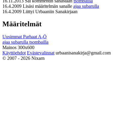
16.11.2013
Sai kommentin sanastaan
tsombailla
16.4.2009
Lisäsi määritelmän sanalle
ajaa subarulla
16.4.2009
Liittyi Urbaaniin Sanakirjaan
Määritelmät
Uusimmat
Parhaat
A-Ö
ajaa subarulla
tsombailla
Mainos 300x600
Käyttöehdot
Evästevalinnat
urbaanisanakirja@gmail.com
© 2007 - 2026 Nixarn