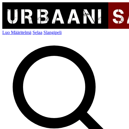
Luo Määritelmä
Selaa
Slangipeli