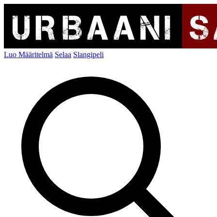
Luo Määritelmä
Selaa
Slangipeli