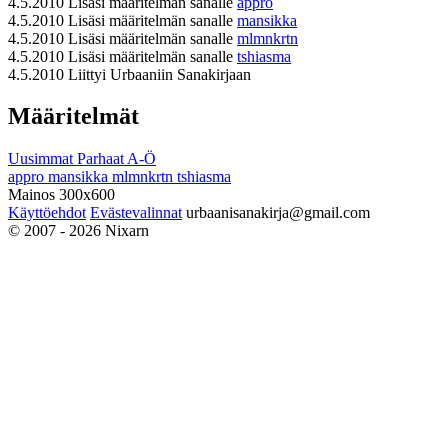
4.5.2010
Lisäsi määritelmän sanalle
appro
4.5.2010
Lisäsi määritelmän sanalle
mansikka
4.5.2010
Lisäsi määritelmän sanalle
mlmnkrtn
4.5.2010
Lisäsi määritelmän sanalle
tshiasma
4.5.2010
Liittyi Urbaaniin Sanakirjaan
Määritelmät
Uusimmat
Parhaat
A-Ö
appro
mansikka
mlmnkrtn
tshiasma
Mainos 300x600
Käyttöehdot
Evästevalinnat
urbaanisanakirja@gmail.com
© 2007 - 2026 Nixarn