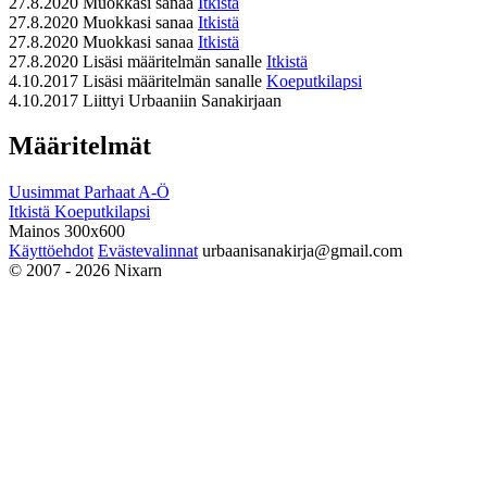
27.8.2020
Muokkasi sanaa
Itkistä
27.8.2020
Muokkasi sanaa
Itkistä
27.8.2020
Muokkasi sanaa
Itkistä
27.8.2020
Lisäsi määritelmän sanalle
Itkistä
4.10.2017
Lisäsi määritelmän sanalle
Koeputkilapsi
4.10.2017
Liittyi Urbaaniin Sanakirjaan
Määritelmät
Uusimmat
Parhaat
A-Ö
Itkistä
Koeputkilapsi
Mainos 300x600
Käyttöehdot
Evästevalinnat
urbaanisanakirja@gmail.com
© 2007 - 2026 Nixarn