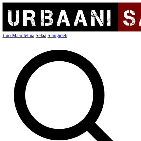
Luo Määritelmä
Selaa
Slangipeli