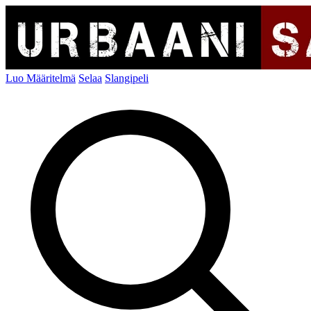
Luo Määritelmä
Selaa
Slangipeli