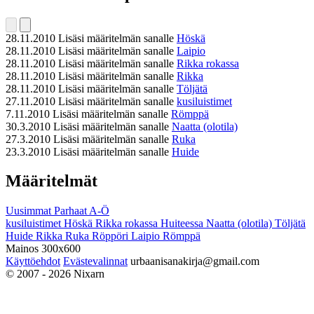
28.11.2010
Lisäsi määritelmän sanalle
Höskä
28.11.2010
Lisäsi määritelmän sanalle
Laipio
28.11.2010
Lisäsi määritelmän sanalle
Rikka rokassa
28.11.2010
Lisäsi määritelmän sanalle
Rikka
28.11.2010
Lisäsi määritelmän sanalle
Töljätä
27.11.2010
Lisäsi määritelmän sanalle
kusiluistimet
7.11.2010
Lisäsi määritelmän sanalle
Römppä
30.3.2010
Lisäsi määritelmän sanalle
Naatta (olotila)
27.3.2010
Lisäsi määritelmän sanalle
Ruka
23.3.2010
Lisäsi määritelmän sanalle
Huide
Määritelmät
Uusimmat
Parhaat
A-Ö
kusiluistimet
Höskä
Rikka rokassa
Huiteessa
Naatta (olotila)
Töljätä
Huide
Rikka
Ruka
Röppöri
Laipio
Römppä
Mainos 300x600
Käyttöehdot
Evästevalinnat
urbaanisanakirja@gmail.com
© 2007 - 2026 Nixarn