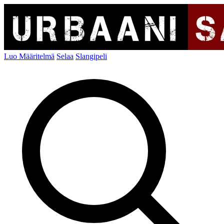
Luo Määritelmä
Selaa
Slangipeli