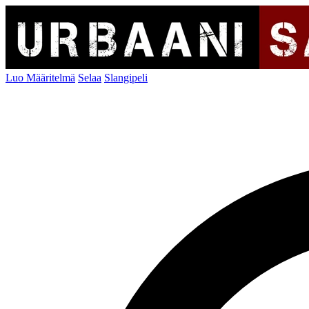
Luo Määritelmä
Selaa
Slangipeli