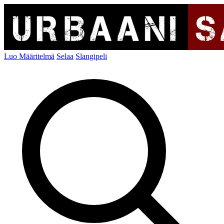
Luo Määritelmä
Selaa
Slangipeli