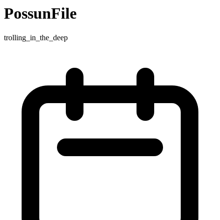
PossunFile
trolling_in_the_deep