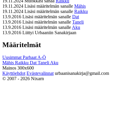
19.11.2024
Muokkasi sanaa
Raikku
19.11.2024
Lisäsi määritelmän sanalle
Mähis
19.11.2024
Lisäsi määritelmän sanalle
Raikku
13.9.2016
Lisäsi määritelmän sanalle
Dat
13.9.2016
Lisäsi määritelmän sanalle
Taneli
13.9.2016
Lisäsi määritelmän sanalle
Aku
13.9.2016
Liittyi Urbaaniin Sanakirjaan
Määritelmät
Uusimmat
Parhaat
A-Ö
Mähis
Raikku
Dat
Taneli
Aku
Mainos 300x600
Käyttöehdot
Evästevalinnat
urbaanisanakirja@gmail.com
© 2007 - 2026 Nixarn