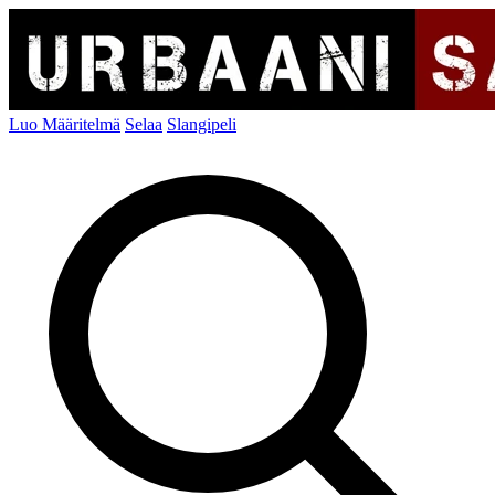
Luo Määritelmä
Selaa
Slangipeli