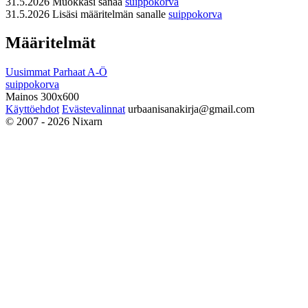
31.5.2026
Muokkasi sanaa
suippokorva
31.5.2026
Lisäsi määritelmän sanalle
suippokorva
Määritelmät
Uusimmat
Parhaat
A-Ö
suippokorva
Mainos 300x600
Käyttöehdot
Evästevalinnat
urbaanisanakirja@gmail.com
© 2007 - 2026 Nixarn