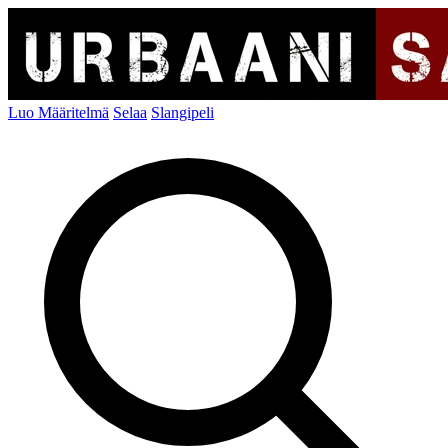
Luo Määritelmä
Selaa
Slangipeli