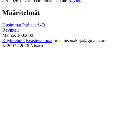
8.5.2026
Lisäsi määritelmän sanalle
Ravinteli
Määritelmät
Uusimmat
Parhaat
A-Ö
Ravinteli
Mainos 300x600
Käyttöehdot
Evästevalinnat
urbaanisanakirja@gmail.com
© 2007 - 2026 Nixarn