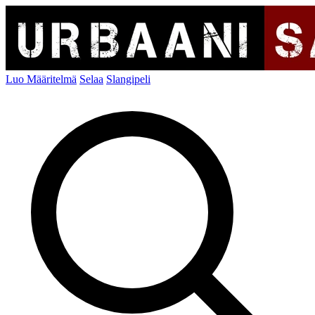
Luo Määritelmä
Selaa
Slangipeli