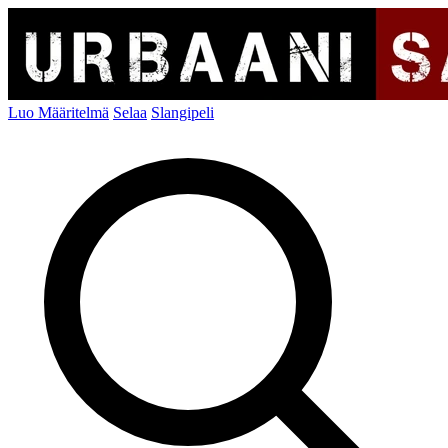
Luo Määritelmä
Selaa
Slangipeli