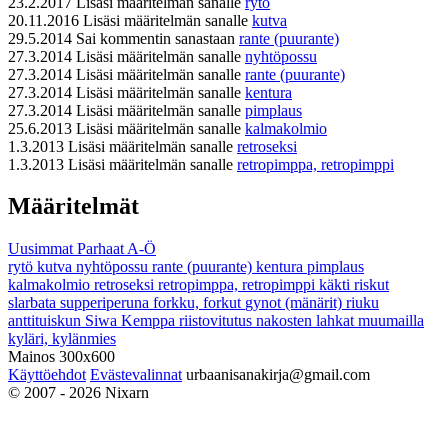
23.2.2017
Lisäsi määritelmän sanalle
rytö
20.11.2016
Lisäsi määritelmän sanalle
kutva
29.5.2014
Sai kommentin sanastaan
rante (puurante)
27.3.2014
Lisäsi määritelmän sanalle
nyhtöpossu
27.3.2014
Lisäsi määritelmän sanalle
rante (puurante)
27.3.2014
Lisäsi määritelmän sanalle
kentura
27.3.2014
Lisäsi määritelmän sanalle
pimplaus
25.6.2013
Lisäsi määritelmän sanalle
kalmakolmio
1.3.2013
Lisäsi määritelmän sanalle
retroseksi
1.3.2013
Lisäsi määritelmän sanalle
retropimppa, retropimppi
Määritelmät
Uusimmat
Parhaat
A-Ö
rytö
kutva
nyhtöpossu
rante (puurante)
kentura
pimplaus
kalmakolmio
retroseksi
retropimppa, retropimppi
käkti
riskut
slarbata
supperiperuna
forkku, forkut
gynot (mänärit)
riuku
anttituiskun Siwa
Kemppa
riistovitutus
nakosten lahkat
muumailla
kyläri, kylänmies
Mainos 300x600
Käyttöehdot
Evästevalinnat
urbaanisanakirja@gmail.com
© 2007 - 2026 Nixarn